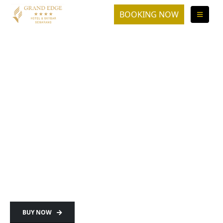
HOME
PARALLAX + USING ELEMENT
Parallax + Using
Element
Lorem ipsum dolor sit amet, consectetur
adipiscing elit. Curabitur pellentesque neque
eget diam posuere.
BUY NOW